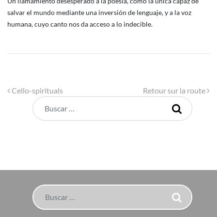
Un llamamiento desesperado a la poesía, como la única capaz de
salvar el mundo mediante una inversión de lenguaje, y a la voz
humana, cuyo canto nos da acceso a lo indecible.
Navegación de entradas
Cello-spirituals
Retour sur la route
Buscar
Buscar