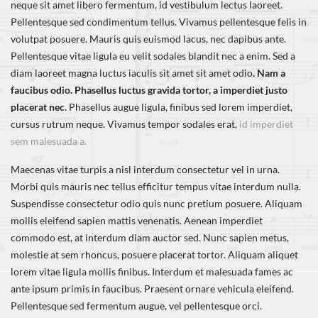
neque sit amet libero fermentum, id vestibulum lectus laoreet.
Pellentesque sed condimentum tellus. Vivamus pellentesque felis in
volutpat posuere. Mauris quis euismod lacus, nec dapibus ante.
Pellentesque vitae ligula eu velit sodales blandit nec a enim. Sed a
diam laoreet magna luctus iaculis sit amet sit amet odio
. Nam a
faucibus odio. Phasellus luctus gravida tortor, a imperdiet justo
placerat nec
. Phasellus augue ligula, finibus sed lorem imperdiet,
cursus rutrum neque. Vivamus tempor sodales erat,
id imperdiet
sem malesuada a.
Maecenas vitae turpis a nisl interdum consectetur vel in urna.
Morbi quis mauris nec tellus efficitur tempus vitae interdum nulla.
Suspendisse consectetur odio quis nunc pretium posuere. Aliquam
mollis eleifend sapien mattis venenatis. Aenean imperdiet
commodo est, at interdum diam auctor sed. Nunc sapien metus,
molestie at sem rhoncus, posuere placerat tortor. Aliquam aliquet
lorem vitae ligula mollis finibus. Interdum et malesuada fames ac
ante ipsum primis in faucibus. Praesent ornare vehicula eleifend.
Pellentesque sed fermentum augue, vel pellentesque orci.