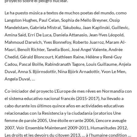
proyecto sobre el peligro nuclear.
Le ha puesto música a textos de muchos poetas del mundo, como
Langston Hughes, Paul Celan, Sophia de Mello Breyner, Ossip
Mandelstam, Gabriela Mistral, Takuboku, Jaan Kaplinski, Guillevic,
Amina Saïd, Erri De Luca, Daniela Attanasio, Jean-Yves Léopold,
Mahmoud Darwich, Yves Bonnefoy, Roberto Juarroz, Maram Al-
Masri, Benoît Richter, Tanella Boni, José Angel Valente, Andrée
Chedid, Gérald Bloncourt, Kathleen Raine, Hélène y René-Guy
Cadou, Pascal Boille, Rabindranath Tagore, Louis Guillaume, Anjela
Duval, Anna S. Björnsdottir, Nina Björk Arnadottir, Yvon Le Men,
Angela Duval, …
Co-iniciador del proyecto L’Europe de mes rêves en Normandía con
el sistema educativo nacional francés (2015-2017), ha llevado a
cabo durante los últimos quince años en actividades educativas
relacionadas con la Resistencia y la ciudadanía (oratorios Une
femme de parole 2005, Une étoile errante 2006, L’encore aveugle
2007, Voir Ensemble Maintenant 2009-2011, Humanitudes 2012,
Les droits et les devoirs du citoyen 2013, … à l’humaine condition …