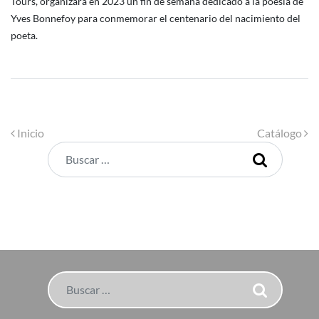
Tours, organizará en 2023 un fin de semana dedicado a la poesía de
Yves Bonnefoy para conmemorar el centenario del nacimiento del
poeta.
Navegación de entradas
Inicio
Catálogo
Buscar
Buscar