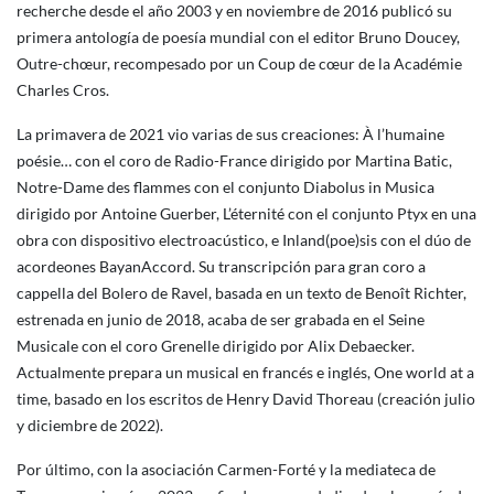
recherche desde el año 2003 y en noviembre de 2016 publicó su
primera antología de poesía mundial con el editor Bruno Doucey,
Outre-chœur, recompesado por un Coup de cœur de la Académie
Charles Cros.
La primavera de 2021 vio varias de sus creaciones: À l’humaine
poésie… con el coro de Radio-France dirigido por Martina Batic,
Notre-Dame des flammes con el conjunto Diabolus in Musica
dirigido por Antoine Guerber, L’éternité con el conjunto Ptyx en una
obra con dispositivo electroacústico, e Inland(poe)sis con el dúo de
acordeones BayanAccord. Su transcripción para gran coro a
cappella del Bolero de Ravel, basada en un texto de Benoît Richter,
estrenada en junio de 2018, acaba de ser grabada en el Seine
Musicale con el coro Grenelle dirigido por Alix Debaecker.
Actualmente prepara un musical en francés e inglés, One world at a
time, basado en los escritos de Henry David Thoreau (creación julio
y diciembre de 2022).
Por último, con la asociación Carmen-Forté y la mediateca de