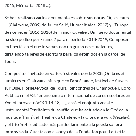
2015, Mémorial 2018 …).
Se han realizado varios documentales sobre sus obras, Or, les murs
… (Clairvaux, 2009) de Julien Sallé, Humanitudes (2012) y L’Europe
de nos rêves (2016-2018) de Franck Cuvelier. Un nuevo documental
ha sido pedido por France2 para el periodo 2018-2019, Composer
en liberté, en el que le vemos con un grupo de estudiantes,
dirigiendo talleres de escritura para los detenidos en la cárcel de
Tours.
Compositor invitado en varios festivales desde 2008 (Ombres et
lumières en Clairvaux, Musique en Brocéliande, festival de Auvers
sur Oise, Florilège vocal de Tours, Rencontres de Champcueil, Coro
Público en el 93, 1er encuentro internacional de coros escolares en
Yvetot, proyecto VOCE14-18, … ), creó el conjunto vocal e
instrumental Territoires du souffle, que ha actuado en la Cité de la
musique (París), el Théâtre du Châtelet y la Cité de la voix (Vézelay),
y el trío Yezh, dedicado más particularmente a la poesía sonora
improvisada. Cuenta con el apoyo de la Fondation pour l’art et la