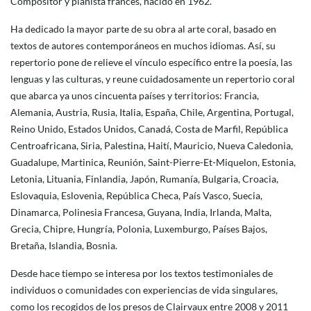
Compositor y pianista francés, nacido en 1962.
Ha dedicado la mayor parte de su obra al arte coral, basado en
textos de autores contemporáneos en muchos idiomas. Así, su
repertorio pone de relieve el vínculo específico entre la poesía, las
lenguas y las culturas, y reune cuidadosamente un repertorio coral
que abarca ya unos cincuenta países y territorios: Francia,
Alemania, Austria, Rusia, Italia, España, Chile, Argentina, Portugal,
Reino Unido, Estados Unidos, Canadá, Costa de Marfil, República
Centroafricana, Siria, Palestina, Haití, Mauricio, Nueva Caledonia,
Guadalupe, Martinica, Reunión, Saint-Pierre-Et-Miquelon, Estonia,
Letonia, Lituania, Finlandia, Japón, Rumanía, Bulgaria, Croacia,
Eslovaquia, Eslovenia, República Checa, País Vasco, Suecia,
Dinamarca, Polinesia Francesa, Guyana, India, Irlanda, Malta,
Grecia, Chipre, Hungría, Polonia, Luxemburgo, Países Bajos,
Bretaña, Islandia, Bosnia.
Desde hace tiempo se interesa por los textos testimoniales de
individuos o comunidades con experiencias de vida singulares,
como los recogidos de los presos de Clairvaux entre 2008 y 2011