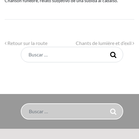
Chanson funèbre, relato subjetivo de una subida al cadalso.
Navegación de entradas
Retour sur la route
Chants de lumière et d’exil
Buscar
Buscar