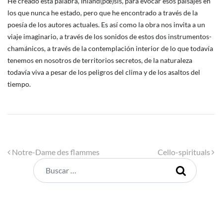
He creado esta palabra, Inland(pœ)sis, para evocar esos paisajes en
los que nunca he estado, pero que he encontrado a través de la
poesía de los autores actuales. Es así como la obra nos invita a un
viaje imaginario, a través de los sonidos de estos dos instrumentos-
chamánicos, a través de la contemplación interior de lo que todavía
tenemos en nosotros de territorios secretos, de la naturaleza
todavía viva a pesar de los peligros del clima y de los asaltos del
tiempo.
Navegación de entradas
Notre-Dame des flammes
Cello-spirituals
Buscar