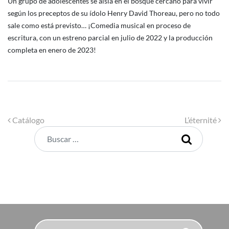
Un grupo de adolescentes se aísla en el bosque cercano para vivir
según los preceptos de su ídolo Henry David Thoreau, pero no todo
sale como está previsto… ¡Comedia musical en proceso de
escritura, con un estreno parcial en julio de 2022 y la producción
completa en enero de 2023!
Navegación de entradas
Catálogo
L’éternité
Buscar
Buscar