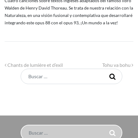
Cuatro canciones sobre textos ingleses adaptados del famoso libro
Walden de Henry David Thoreau. Se trata de nuestra relación con la
Naturaleza, en una visión fusional y contemplativa que desarrollaré
integrando este opus 88 con el opus 93, ¡Un mundo a la vez!
Navegación de entradas
Chants de lumière et d’exil
Tohu va bohu
Buscar
Buscar