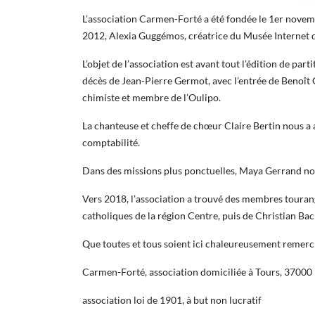
L’association Carmen-Forté a été fondée le 1er novemb
2012, Alexia Guggémos, créatrice du Musée Internet d
L’objet de l’association est avant tout l’édition de par
décès de Jean-Pierre Germot, avec l’entrée de Benoît 
chimiste et membre de l’Oulipo.
La chanteuse et cheffe de chœur Claire Bertin nous 
comptabilité.
Dans des missions plus ponctuelles, Maya Gerrand nous
Vers 2018, l’association a trouvé des membres touran
catholiques de la région Centre, puis de Christian Bach
Que toutes et tous soient ici chaleureusement remerc
Carmen-Forté, association domiciliée à Tours, 37000
association loi de 1901, à but non lucratif