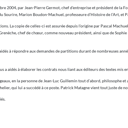
re 2004, par Jean-Pierre Germot, chef d’entreprise et président de la Fo
u Sourire, Marion Boudon-Machuel, professeure d’Histoire de l’Art, et P
titions. La copie de celles-ci est assurée depuis l’origine par Pascal Machuel
Grenèche, chef de chœur, comme nouveau président, ainsi que de Sophie S
a aidés à répondre aux demandes de partitions durant de nombreuses ann
 a aidés à élaborer les contrats nous liant aux éditeurs des textes mis e
geaux, en la personne de Jean-Luc Guillemin tout d’abord, philosophe et 
elier, qui lui a succédé à ce poste. Patrick Matagne vient tout juste de no
iés.