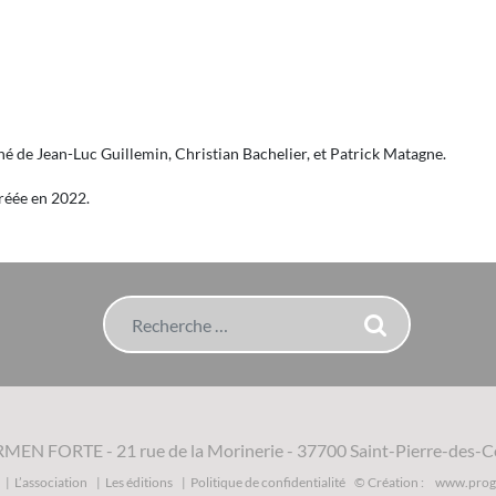
 de Jean-Luc Guillemin, Christian Bachelier, et Patrick Matagne.
réée en 2022.
Rechercher
RMEN FORTE
-
21 rue de la Morinerie
-
37700 Saint-Pierre-des-C
L’association
Les éditions
Politique de confidentialité
© Création :
www.progr