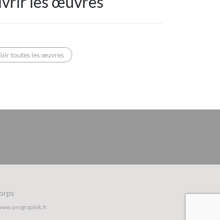
vrir les œuvres
oir toutes les œuvres
orps
www.prographik.fr