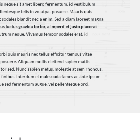
lis neque sit amet libero fermentum, id vestibulum
lentesque felis in volutpat posuere. Mauris quis
it sodales blandit nec a enim. Sed a diam laoreet magna
us luctus gravida tortor, a imperdiet justo placerat
s rutrum neque. Vivamus tempor sodales erat,
id
rbi quis mauris nec tellus efficitur tempus vitae
posuere. Aliquam mollis eleifend sapien mattis
or sed. Nunc sapien metus, molestie at sem rhoncus,
is finibus. Interdum et malesuada fames ac ante ipsum
que sed fermentum augue, vel pellentesque orci.