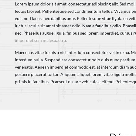
Lorem ipsum dolor sit amet, consectetur adipiscing elit. Sed mol
lectus laoreet. Pellentesque sed condimentum tellus. Vivamus pel
euismod lacus, nec dapibus ante. Pellentesque vitae ligula eu vel
luctus iaculis sit amet sit amet odio
. Nam a faucibus odio. Phasell
nec
. Phasellus augue ligula, finibus sed lorem imperdiet, cursu
imperdiet sem malesuada a.
Maecenas vitae turpis a nisl interdum consectetur vel in urna. Mo
interdum nulla. Suspendisse consectetur odio quis nunc pretium 
venenatis. Aenean imperdiet commodo est, at interdum diam auct
posuere placerat tortor. Aliquam aliquet lorem vitae ligula moll
primis in faucibus. Praesent ornare vehicula eleifend. Pellentes