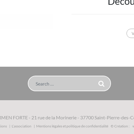
Décou
V
Search
RMEN FORTE
-
21 rue de la Morinerie
-
37700 Saint-Pierre-des-C
tions
L’association
Mentions légales et politique de confidentialité
© Création :