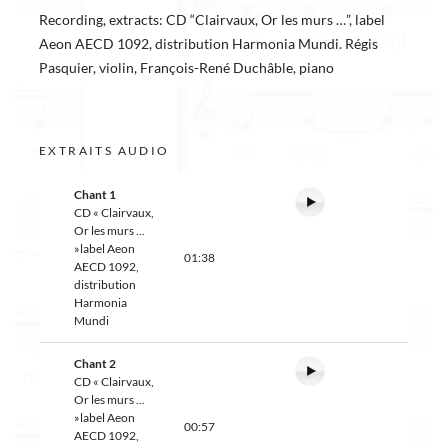
Recording, extracts: CD “Clairvaux, Or les murs …”, label
Aeon AECD 1092, distribution Harmonia Mundi. Régis
Pasquier, violin, François-René Duchâble, piano
EXTRAITS AUDIO
Chant 1
CD « Clairvaux,
Or les murs ...
»label Aeon
01:38
AECD 1092,
distribution
Harmonia
Mundi
Chant 2
CD « Clairvaux,
Or les murs ...
»label Aeon
00:57
AECD 1092,