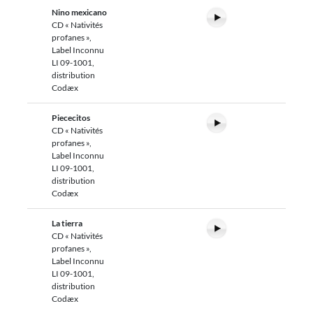
Nino mexicano
CD « Nativités
profanes »,
Label Inconnu
LI 09-1001,
distribution
Codæx
Piececitos
CD « Nativités
profanes »,
Label Inconnu
LI 09-1001,
distribution
Codæx
La tierra
CD « Nativités
profanes »,
Label Inconnu
LI 09-1001,
distribution
Codæx