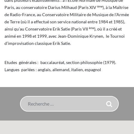
dans plusieurs établissements : à l’Ecole Normale de Musique de
ème
Paris, au conservatoire Darius Milhaud (Paris XIV
), à la Maîtrise
de Radio-France, au Conservatoire Militaire de Musique de l’Armée
de Terre (où il a effectué son service national entre 1984 et 1985),
ème
ainsi qu’au Conservatoire Erik Satie (Paris VII
), où il a créé et
animé en 1998 et 1999, avec Jean-Dominique Krynen, le Tournoi
d’improvisation classique Erik Satie.
Etudes générales : baccalauréat, section philosophie (1979).
Langues parlées : anglais, allemand, italien, espagnol
Rechercher