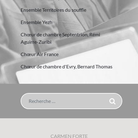
Ensemble Territoires du souffle
Ensemble Yezh
Chœur de chambre Septentrion, Rémi
Aguirre-Zuribi
Chœur Air France
Chœur de chambre d'Evry, Bernard Thomas
Rechercher
CARMEN FORTE