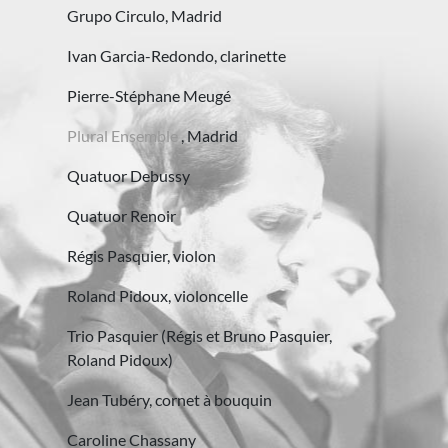
Grupo Circulo, Madrid
Ivan Garcia-Redondo, clarinette
Pierre-Stéphane Meugé
Plural Ensemble
, Madrid
Quatuor Debussy
Quatuor Renoir
Régis Pasquier, violon
Roland Pidoux, violoncelle
Trio Pasquier (Régis et Bruno Pasquier,
Roland Pidoux)
Jean Tubéry, cornet à bouquin
Caroline Chassany