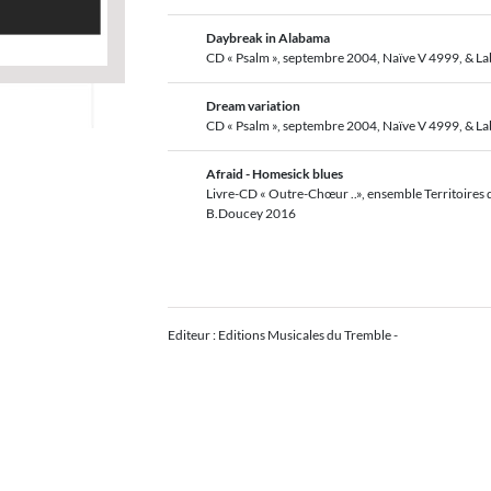
Daybreak in Alabama
CD « Psalm », septembre 2004, Naïve V 4999, & L
Dream variation
CD « Psalm », septembre 2004, Naïve V 4999, & L
Afraid - Homesick blues
Livre-CD « Outre-Chœur ..», ensemble Territoires d
B.Doucey 2016
Editeur : Editions Musicales du Tremble -