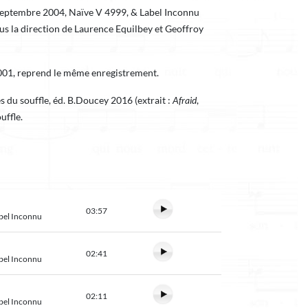
, septembre 2004, Naïve V 4999, & Label Inconnu
sous la direction de Laurence Equilbey et Geoffroy
001, reprend le même enregistrement.
 du souffle, éd. B.Doucey 2016 (extrait :
Afraid
,
uffle.
03:57
abel Inconnu
02:41
abel Inconnu
02:11
abel Inconnu