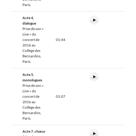
Paris.
Acte 4,
dialogue
Prise de son «
Live » du
concert de
01:44
2016 au
Collège des
Bernardins,
Paris.
Acte 5,
monologues
Prise de son «
Live » du
concert de
01:07
2016 au
Collège des
Bernardins,
Paris.
Acte 7, chœur