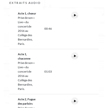
EXTRAITS AUDIO
Acte 1, chœur
Prise de son «
Live » du
concert de
00:46
2016 au
Collège des
Bernardins,
Paris.
Acte 1,
chaconne
Prise de son «
Live » du
concert de
01:03
2016 au
Collège des
Bernardins,
Paris.
Acte 2, Fugue
des parloirs
Prise de son «