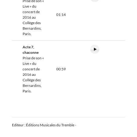
Prise de son «
Live » du
concert de
01:14
2016 au
Collège des
Bernardins,
Paris.
Acte 7,
chaconne
Prise de son «
Live » du
concert de
00:59
2016 au
Collège des
Bernardins,
Paris.
Editeur : Éditions Musicales du Tremble -