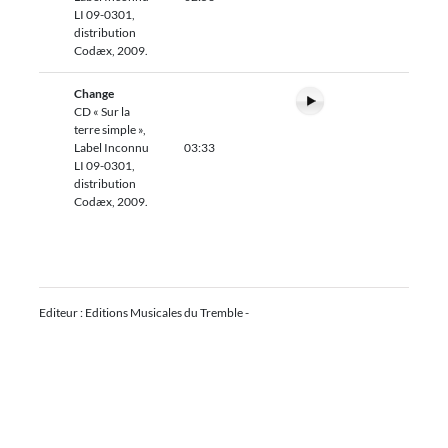
LI 09-0301,
distribution
Codæx, 2009.
Change
CD « Sur la
terre simple »,
Label Inconnu
03:33
LI 09-0301,
distribution
Codæx, 2009.
Editeur : Editions Musicales du Tremble -