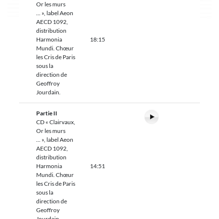
Or les murs
... », label Aeon
AECD 1092,
distribution
Harmonia
18:15
Mundi. Chœur
les Cris de Paris
sous la
direction de
Geoffroy
Jourdain.
Partie II
CD « Clairvaux,
Or les murs
... », label Aeon
AECD 1092,
distribution
Harmonia
14:51
Mundi. Chœur
les Cris de Paris
sous la
direction de
Geoffroy
Jourdain.