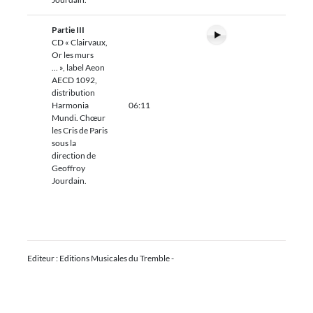
Partie III
CD « Clairvaux,
Or les murs
... », label Aeon
AECD 1092,
distribution
Harmonia
06:11
Mundi. Chœur
les Cris de Paris
sous la
direction de
Geoffroy
Jourdain.
Editeur : Editions Musicales du Tremble -