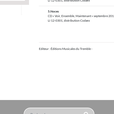
LI 12-0301, distribution Codæx
5.Noces
CD « Voir, Ensemble, Maintenant » septembre 201
LI 12-0301, distribution Codæx
Editeur : Éditions Musicales du Tremble -
Rechercher