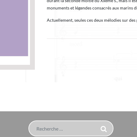
durant la seconde moitié du Xxème s., mais il es
monuments et légendes consacrés aux marins di
Actuellement, seules ces deux mélodies sur des
Rechercher