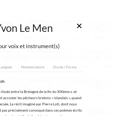
Yvon Le Men
our voix et instrument(s)
 Langues
Nomenclature
Durée / Forme
izh
.
tissés entre la Bretagne de la fin du XIXème s. et
ent accoster les pêcheurs bretons « islandais », quand
versée. Le récit imaginé par Pierre Loti, dont nous
est pas précisément convoqué dans ces poèmes écrits