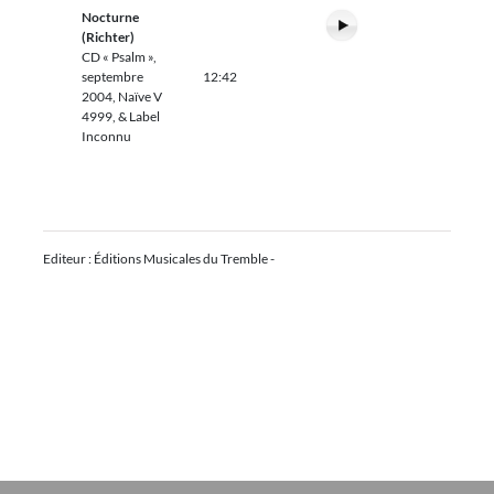
Nocturne
(Richter)
CD « Psalm »,
septembre
12:42
2004, Naïve V
4999, & Label
Inconnu
Editeur : Éditions Musicales du Tremble -