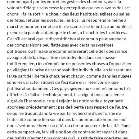
commençant par les voix et les gestes des chanteurs, avec la
volonté d’élargir sans cesse la perception que nous avons de l’art
choral : faire sortir le chœur des lieux habituels, églises ou salles
des fêtes, refuser les postures, les tics, lui réapprendre même à
marcher pour entrer et sortir de scène, à se tenir face au public, à
prendre la parole autant que le chant, à franchir les frontières…
Car s’il est vrai que le dispositif choral commun peut amener à
des comparaisons peu flatteuses avec certains systèmes
politiques, où l’image prédominante serait celle de l’obéissance
aveugle et de la disparition des individus dans une masse
indifférenciée, rien n’empêche de penser les choses à l’opposé, en
privilégiant la prise de responsabilité individuelle, en laissant une
large part de liberté à chacune et chacun, comme dans les nuages
sonores caractéristiques de l’écriture en « réservoirs », que
j’utilise abondamment. Ces paysages vocaux sont néanmoins très
difficiles à réaliser techniquement, ils exigent une conscience
aiguë de l’harmonie, ce qui rejoint les notions de citoyenneté
abordées précédemment : pas de liberté sans respect de l’autre,
ce qui se traduit dans la vie par la recherche d’une forme de
fraternité comme lien social dans la communauté humaine où
nous évoluons, chœur ou cité, ou chœur au cœur de la cité. Dans
cette perspective, la vieille notion de contrepoint reparaît dans
des habits d’autant plus colorés qu’il s’agit de faire coexister les