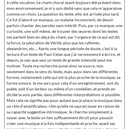
à cette vocation. Le chant choral ayant toujours été présent dans
mon environnement, je m’y suis dédié sans que cela m’apparaisse
comme un choix. La question du texte, elle, est arrivée plus tard.
Ce fut d’abord un manque, un malaise inconscient, de devoir
parfois chanter des paroles sans intérêt. Puis, par ce manque, une
curiosité, une soif même, de trouver des œuvres dont les textes
me parlent bien en-deçà du chant, par l’urgence de ce qui est dit,
la force, la saturation de Vérité, plus que les rythmes,
alexandrins, etc… Après une longue période de doute, c’est à la
lecture d’un texte de Paul Celan que j’ai recommencé à écrire, et
depuis, je sais que seul un texte de grande intensité peut me
motiver. Toute ma recherche puise ainsi sa source, non
seulement dans le sens du texte, mais aussi dans ses différentes
formes, notamment celle qui est la plus proche de la musique, sa
forme sonore. Je me sers pour cela d’un enregistrement, soit du
poète, soit d’un lecteur ou même d’un comédien, et prends en
dictée la voix parlée, dans différentes interprétations si possible.
Mais cela ne signifie pas pour autant que je place la musique dans
un rôle d’amplificateur, rôle qu’elle ne saurait jouer en raison de
sa capacité suggestive intrinsèque. Je cherche simplement à
nouer avec le texte un lien suffisamment étroit pour pouvoir
créer une musique à la fois indépendante et proche, ayant ses