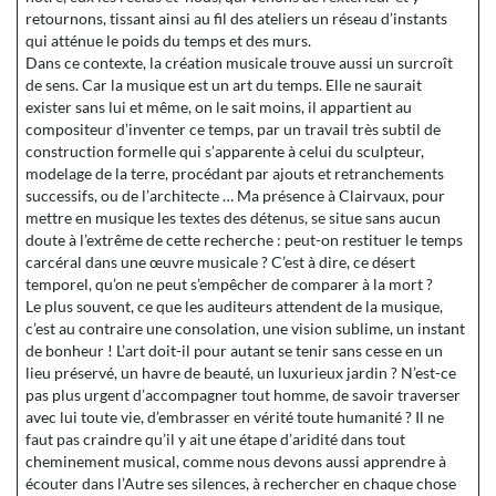
retournons, tissant ainsi au fil des ateliers un réseau d’instants
qui atténue le poids du temps et des murs.
Dans ce contexte, la création musicale trouve aussi un surcroît
de sens. Car la musique est un art du temps. Elle ne saurait
exister sans lui et même, on le sait moins, il appartient au
compositeur d’inventer ce temps, par un travail très subtil de
construction formelle qui s’apparente à celui du sculpteur,
modelage de la terre, procédant par ajouts et retranchements
successifs, ou de l’architecte … Ma présence à Clairvaux, pour
mettre en musique les textes des détenus, se situe sans aucun
doute à l’extrême de cette recherche : peut-on restituer le temps
carcéral dans une œuvre musicale ? C’est à dire, ce désert
temporel, qu’on ne peut s’empêcher de comparer à la mort ?
Le plus souvent, ce que les auditeurs attendent de la musique,
c’est au contraire une consolation, une vision sublime, un instant
de bonheur ! L’art doit-il pour autant se tenir sans cesse en un
lieu préservé, un havre de beauté, un luxurieux jardin ? N’est-ce
pas plus urgent d’accompagner tout homme, de savoir traverser
avec lui toute vie, d’embrasser en vérité toute humanité ? Il ne
faut pas craindre qu’il y ait une étape d’aridité dans tout
cheminement musical, comme nous devons aussi apprendre à
écouter dans l’Autre ses silences, à rechercher en chaque chose