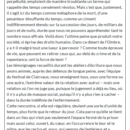
perpétuité, emploient de manière troublante un terme qui
rappelle des temps censément révolus. Mais c’est que, justement,
il s’agit ici du temps comme métaphore de la mort, d’une
pesanteur étouffante du temps, comme un ciment
indifféremment étendu sur la succession des jours, de milliers de
jours et de nuits, durée que nous ne pouvons appréhender tant le
nombre nous effraie. Voilà donc l’ultime peine que produit notre
société, si éprise des droits humains. Dans ce désert de l’Ombre,
y a-t-il malgré tout une lueur à percevoir ? Comme toute épreuve
de vie, que peuvent en retirer ceux qui, au-delà du crime et de la
repentance, ont la force de tenir ?
Les témoignages recueillis durant les ateliers d’écriture que nous
avons animés, auprès des détenus de longue peine, avec l’équipe
du festival de Clairvaux, nous enseignent tous, sous une forme ou
une autre, l’extrême valeur de la relation avec autrui – mais une
relation où l’on ne juge pas, puisque le jugement a déjà eu lieu, où
il n’y a plus de masque social, puisqu’il n’y a plus rien à cacher –
dans la durée indéfinie de l’enfermement.
Cette rencontre, si elle est régulière, devient une sorte d’unité de
temps, plus forte que le retour du jour. Cela parce qu’elle se tient
dans un lieu qui n’est pas seulement l’espace fermé de la prison
mais aussi celui, ouvert, du cœur, en l’occurrence le leur et le
nôtre, eux les reclus et nous, qui venons de l’extérieur et y