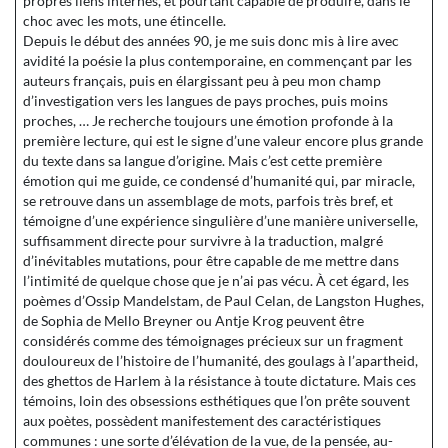
propres liens internes, et pourtant capable de produire, dans le
choc avec les mots, une étincelle.
Depuis le début des années 90, je me suis donc mis à lire avec
avidité la poésie la plus contemporaine, en commençant par les
auteurs français, puis en élargissant peu à peu mon champ
d’investigation vers les langues de pays proches, puis moins
proches, … Je recherche toujours une émotion profonde à la
première lecture, qui est le signe d’une valeur encore plus grande
du texte dans sa langue d’origine. Mais c’est cette première
émotion qui me guide, ce condensé d’humanité qui, par miracle,
se retrouve dans un assemblage de mots, parfois très bref, et
témoigne d’une expérience singulière d’une manière universelle,
suffisamment directe pour survivre à la traduction, malgré
d’inévitables mutations, pour être capable de me mettre dans
l’intimité de quelque chose que je n’ai pas vécu. À cet égard, les
poèmes d’Ossip Mandelstam, de Paul Celan, de Langston Hughes,
de Sophia de Mello Breyner ou Antje Krog peuvent être
considérés comme des témoignages précieux sur un fragment
douloureux de l’histoire de l’humanité, des goulags à l’apartheid,
des ghettos de Harlem à la résistance à toute dictature. Mais ces
témoins, loin des obsessions esthétiques que l’on prête souvent
aux poètes, possèdent manifestement des caractéristiques
communes : une sorte d’élévation de la vue, de la pensée, au-