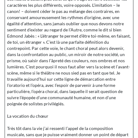
caractères les plus différents, voire opposés. L’imitation – le
canon! – doivent céder le pas au mélange des contraires, en
conservant amoureusement les rythmes d’origine, avec une
égalité d’attention, sans jamais oublier que nous devons notre
sentiment d’exister au regard de l’Autre, comme le dit si bien
Edmond Jabès : « L’étranger te permet d’être toi-même, en faisant,
de toi, un étranger ». C’est là une parfaite définition du
contrepoint. Par cette voie, le chant choral peut alors devenir,
dans la confrontation au public, un miroir de notre société, un
prisme, où saisir dans l’âpreté des couleurs, nos ombres et nos
lumières. C’est pourquoi il nous faut aller vers la scène et l’avant-
scène, même si le théâtre ne nous sied pas en tant que tel. Je
travaille aujourd’hui sur cette ligne de démarcation entre
l’oratorio et l’opéra, avec l’espoir de parvenir à une forme
particulière, l’opéra choral, dans laquelle il serait question de
suivre l’épopée d’une communauté humaine, et non d’une
poignée de solistes privilégiés.
La vocation du chœur
Très tôt dans la vie j’ai ressenti l’appel de la composition
musicale, sans que je puisse vraiment donner un point de départ