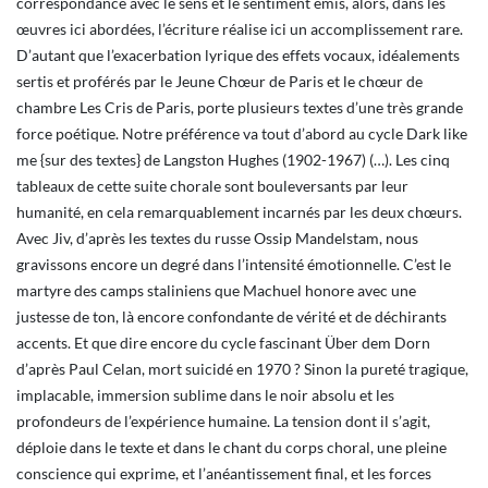
correspondance avec le sens et le sentiment émis, alors, dans les
œuvres ici abordées, l’écriture réalise ici un accomplissement rare.
D’autant que l’exacerbation lyrique des effets vocaux, idéalements
sertis et proférés par le Jeune Chœur de Paris et le chœur de
chambre Les Cris de Paris, porte plusieurs textes d’une très grande
force poétique. Notre préférence va tout d’abord au cycle Dark like
me {sur des textes} de Langston Hughes (1902-1967) (…). Les cinq
tableaux de cette suite chorale sont bouleversants par leur
humanité, en cela remarquablement incarnés par les deux chœurs.
Avec Jiv, d’après les textes du russe Ossip Mandelstam, nous
gravissons encore un degré dans l’intensité émotionnelle. C’est le
martyre des camps staliniens que Machuel honore avec une
justesse de ton, là encore confondante de vérité et de déchirants
accents. Et que dire encore du cycle fascinant Über dem Dorn
d’après Paul Celan, mort suicidé en 1970 ? Sinon la pureté tragique,
implacable, immersion sublime dans le noir absolu et les
profondeurs de l’expérience humaine. La tension dont il s’agit,
déploie dans le texte et dans le chant du corps choral, une pleine
conscience qui exprime, et l’anéantissement final, et les forces