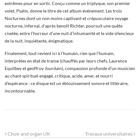
extrêmes pour en sortir. Conçu comme un triptyque, son premier
volet, Psalm, donne le titre de cet album événement. Les trois
Nocturnes dont un non moins captivant et crépusculaire voyage
nocturne, infernal, d’après benoît Richter, poursuit une quête
ciselée, entre l’horreur d’une nuit d’inhumanité et le vide silencieux
de la nuit, inquiétante, énigmatique.
Finalement, tout revient ici à l’humain, rien que l’humain,
interprètes en état de transe (chauffés par leurs chefs, Laurence
Equilbey et geoffroy Jourdain), compassion profonde d’un musicien
au chant spirituel engagé, critique, acide, amer, et nourri
d’espérance : ce disque est un éblouissement sonore et littéraire,
incontournable.
Navigation
Choir and organ UK
Travaux universitaires