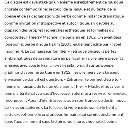
Ce disque est davantage qu’un énième enregistrement de musique
chorale contemporaine: le souci de la langue et du texte, de la
poésie et de sa déclamation, du verbe comme instance dramatique,
comme invitation introspective et autocritique, s’y dévoile au
diapason des propres recherches esthétiques et formelles du
compositeur Thierry Machuel, né parisien en 1962. On avait déjà
loué son superbe disque Psalm (2003, également édité par « label
inconnu »). Le connaisseur familier y retrouve plusieurs perles
emblématiques de sa signature en particulier la première pièce (
Un
étranger, avec, sous le bras, un livre de petit format
) sur un poème
d’Edmond Jabès né au Caire en 1912 : les premiers vers laissent
envisager ce dont il est question: « L’étranger te permet d’être toi-
même, en faisant, de toi, un étranger ». Thierry Machuel nous parle
bien d’altérité salvatrice, d’heureuse fraternité à revivre, réinventer,
reconquérir. Aussi d’identité secrète, en souffrance, de destin muet,
de « vies singulières ». La force et la violence de son style tient à
cette exceptionnelle profondeur humaine qui surgit constamment
dans l’apparemment sans histoire, murmuré, chuchoté à peine…