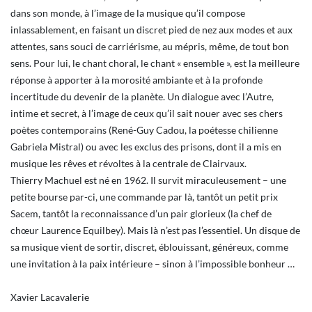
dans son monde, à l’image de la musique qu’il compose
inlassablement, en faisant un discret pied de nez aux modes et aux
attentes, sans souci de carriérisme, au mépris, même, de tout bon
sens. Pour lui, le chant choral, le chant « ensemble », est la meilleure
réponse à apporter à la morosité ambiante et à la profonde
incertitude du devenir de la planète. Un dialogue avec l’Autre,
intime et secret, à l’image de ceux qu’il sait nouer avec ses chers
poètes contemporains (René-Guy Cadou, la poétesse chilienne
Gabriela Mistral) ou avec les exclus des prisons, dont il a mis en
musique les rêves et révoltes à la centrale de Clairvaux.
Thierry Machuel est né en 1962. Il survit miraculeusement – une
petite bourse par-ci, une commande par là, tantôt un petit prix
Sacem, tantôt la reconnaissance d’un pair glorieux (la chef de
chœur Laurence Equilbey). Mais là n’est pas l’essentiel. Un disque de
sa musique vient de sortir, discret, éblouissant, généreux, comme
une invitation à la paix intérieure – sinon à l’impossible bonheur …
Xavier Lacavalerie