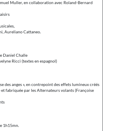
Samuel Muller, en collaboration avec Roland-Bernard
aisirs
usicales,
ni, Aureliano Cattaneo.
de Daniel Challe
velyne Ricci (textes en espagnol)
se des anges », en contrepoint des effets lumineux créés
 et fabriquée par les Alternateurs volants (Françoise
nts
ée 1h15mn.