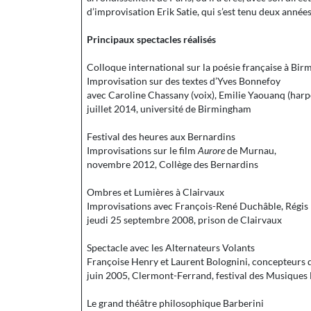
d’improvisation Erik Satie, qui s’est tenu deux anné
Principaux spectacles réalisés
Colloque international sur la poésie française à Bi
Improvisation sur des textes d’Yves Bonnefoy
avec Caroline Chassany (voix), Emilie Yaouanq (harp
juillet 2014, université de Birmingham
Festival des heures aux Bernardins
Improvisations sur le film
Aurore
de Murnau,
novembre 2012, Collège des Bernardins
Ombres et Lumières à Clairvaux
Improvisations avec François-René Duchâble, Régis P
jeudi 25 septembre 2008, prison de Clairvaux
Spectacle avec les Alternateurs Volants
Françoise Henry et Laurent Bolognini, concepteurs d
juin 2005, Clermont-Ferrand, festival des Musique
Le grand théâtre philosophique Barberini