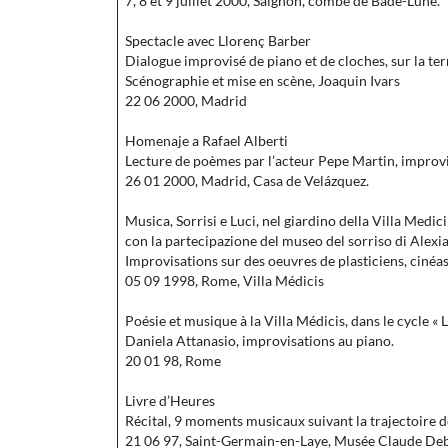
7, 8 et 9 juillet 2000, Saignon, combe de Bade-Lune.
Spectacle avec Llorenç Barber
Dialogue improvisé de piano et de cloches, sur la te
Scénographie et mise en scène, Joaquin Ivars
22 06 2000, Madrid
Homenaje a Rafael Alberti
Lecture de poèmes par l’acteur Pepe Martin, improvi
26 01 2000, Madrid, Casa de Velázquez.
Musica, Sorrisi e Luci, nel giardino della Villa Medici
con la partecipazione del museo del sorriso di Alex
Improvisations sur des oeuvres de plasticiens, cinéas
05 09 1998, Rome, Villa Médicis
Poésie et musique à la Villa Médicis, dans le cycle « 
Daniela Attanasio, improvisations au piano.
20 01 98, Rome
Livre d’Heures
Récital, 9 moments musicaux suivant la trajectoire d
21 06 97, Saint-Germain-en-Laye, Musée Claude Deb