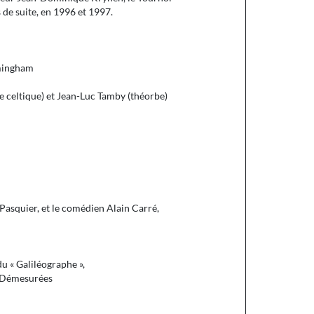
es de suite, en 1996 et 1997.
rmingham
e celtique) et Jean-Luc Tamby (théorbe)
asquier, et le comédien Alain Carré,
u « Galiléographe »,
s Démesurées