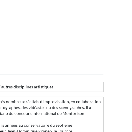
’autres disciplines artistiques
ès nombreux récitals d’improvisation, en collaboration
otographes, des vidéastes ou des scénographes. Il a
piano du concours international de Montbrison
eurs années au conservatoire du septième
ecteur Jean-Dominique Krynen, le Tournoi