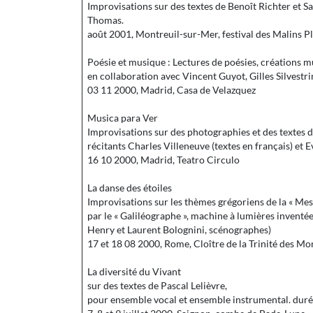
Improvisations sur des textes de Benoît Richter et 
Thomas.
août 2001, Montreuil-sur-Mer, festival des Malins Pl
Poésie et musique : Lectures de poésies, créations m
en collaboration avec Vincent Guyot, Gilles Silvestri
03 11 2000, Madrid, Casa de Velazquez
Musica para Ver
Improvisations sur des photographies et des textes 
récitants Charles Villeneuve (textes en français) et E
16 10 2000, Madrid, Teatro Circulo
La danse des étoiles
Improvisations sur les thèmes grégoriens de la « Mes
par le « Galiléographe », machine à lumières inventée
Henry et Laurent Bolognini, scénographes)
17 et 18 08 2000, Rome, Cloître de la Trinité des Mo
La diversité du Vivant
sur des textes de Pascal Lelièvre,
pour ensemble vocal et ensemble instrumental. dur