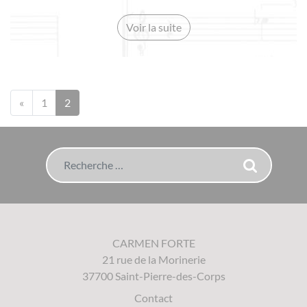
Voir la suite
Posts navigation
«
1
2
Rechercher
CARMEN FORTE
21 rue de la Morinerie
37700 Saint-Pierre-des-Corps
Contact